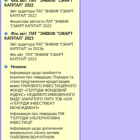
Фін.звіт_ПАТ "ЗНВКІФ "СМАРТ
КАПІТАЛ" 2022
Звіт аудитора ПАТ "ЗНВКІФ "СМАРТ
КАПІТАЛ" 2022
Фінансова звітність ПАТ "ЗНВКІФ
"СМАРТ КАПІТАЛ" 2022
Фін.звіт_ПАТ "ЗНВКІФ "СМАРТ
КАПІТАЛ" 2023
Звіт аудитора ПАТ "ЗНВКІФ "СМАРТ
КАПІТАЛ" за 2023р.
Фін.звіт_ПАТ "ЗНВКІФ "СМАРТ
КАПІТАЛ" 2023
Новини
Інформація щодо прийняття
рішення про ліквідацію, Порядок та
строк пред’явлення кредиторами
вимог ПАЙОВОГО ІНВЕСТИЦІЙНОГО
ФОНДУ «ГЕРІТІДЖ ФОНДОВИЙ
ІНДЕКС» НЕДИВЕРСИФІКОВАНОГО
ВИДУ ЗАКРИТОГО ТИПУ ТОВ «КУА
«ГЕРІТІДЖ ІНВЕСТМЕНТ
МЕНЕЖДМЕНТ»
Інформація про ліквідацію ПІФ
"ГЕРІТІДЖ АЛЬТЕРНАТИВНІ
ІНВЕСТИЦІЇ"
Інформація щодо досягнення
мінімального обсягу активів
ПАЙОВИМ ВЕНЧУРНИМ