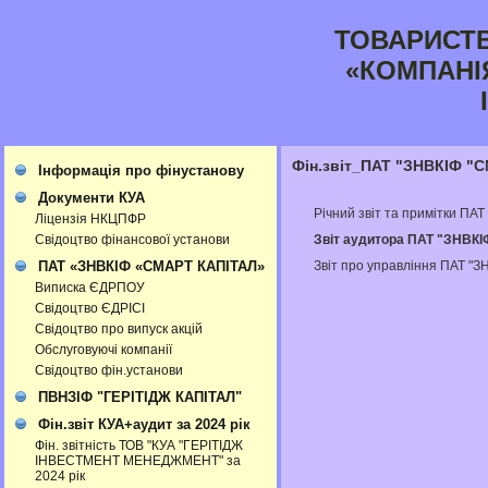
ТОВАРИСТ
«КОМПАНІ
Фін.звіт_ПАТ "ЗНВКІФ "
Інформація про фінустанову
Документи КУА
Річний звіт та примітки ПА
Ліцензія НКЦПФР
Звіт аудитора ПАТ "ЗНВКІ
Свідоцтво фінансової установи
Звіт про управління ПАТ "
ПАТ «ЗНВКІФ «СМАРТ КАПІТАЛ»
Виписка ЄДРПОУ
Свідоцтво ЄДРІСІ
Свідоцтво про випуск акцій
Обслуговуючі компанії
Свідоцтво фін.установи
ПВНЗІФ "ГЕРІТІДЖ КАПІТАЛ"
Фін.звіт КУА+аудит за 2024 рік
Фін. звітність ТОВ "КУА "ГЕРІТІДЖ
ІНВЕСТМЕНТ МЕНЕДЖМЕНТ" за
2024 рік