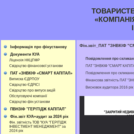
ТОВАРИСТ
«КОМПАНІЯ
Фін.звіт_ПАТ "ЗНВКІФ "
Інформація про фінустанову
Документи КУА
Повідомлення про скликанн
Ліцензія НКЦПФР
ПАТ "ЗНВКІФ "СМАРТ КАПІТА
Свідоцтво фінансової установи
Повідомлення про скликання
ПАТ «ЗНВКІФ «СМАРТ КАПІТАЛ»
Виписка ЄДРПОУ
Фінансова звітність ПАТ "З
Свідоцтво ЄДРІСІ
Висновок аудитора 2016 рік
Свідоцтво про випуск акцій
Обслуговуючі компанії
Свідоцтво фін.установи
ПВНЗІФ "ГЕРІТІДЖ КАПІТАЛ"
Фін.звіт КУА+аудит за 2024 рік
Фін. звітність ТОВ "КУА "ГЕРІТІДЖ
ІНВЕСТМЕНТ МЕНЕДЖМЕНТ" за
2024 рік