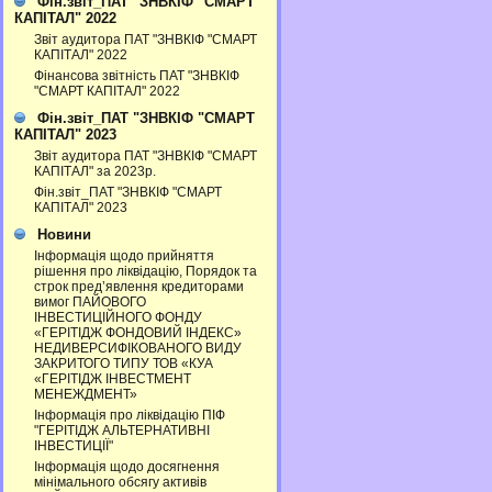
Фін.звіт_ПАТ "ЗНВКІФ "СМАРТ
КАПІТАЛ" 2022
Звіт аудитора ПАТ "ЗНВКІФ "СМАРТ
КАПІТАЛ" 2022
Фінансова звітність ПАТ "ЗНВКІФ
"СМАРТ КАПІТАЛ" 2022
Фін.звіт_ПАТ "ЗНВКІФ "СМАРТ
КАПІТАЛ" 2023
Звіт аудитора ПАТ "ЗНВКІФ "СМАРТ
КАПІТАЛ" за 2023р.
Фін.звіт_ПАТ "ЗНВКІФ "СМАРТ
КАПІТАЛ" 2023
Новини
Інформація щодо прийняття
рішення про ліквідацію, Порядок та
строк пред’явлення кредиторами
вимог ПАЙОВОГО
ІНВЕСТИЦІЙНОГО ФОНДУ
«ГЕРІТІДЖ ФОНДОВИЙ ІНДЕКС»
НЕДИВЕРСИФІКОВАНОГО ВИДУ
ЗАКРИТОГО ТИПУ ТОВ «КУА
«ГЕРІТІДЖ ІНВЕСТМЕНТ
МЕНЕЖДМЕНТ»
Інформація про ліквідацію ПІФ
"ГЕРІТІДЖ АЛЬТЕРНАТИВНІ
ІНВЕСТИЦІЇ"
Інформація щодо досягнення
мінімального обсягу активів