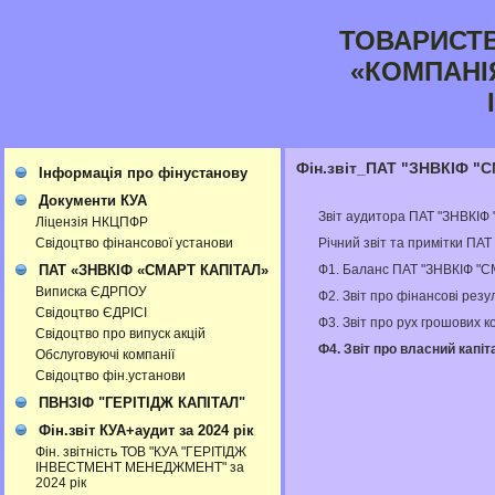
ТОВАРИСТ
«КОМПАНІ
Фін.звіт_ПАТ "ЗНВКІФ "
Інформація про фінустанову
Документи КУА
Звіт аудитора ПАТ "ЗНВКІФ
Ліцензія НКЦПФР
Річний звіт та примітки ПА
Свідоцтво фінансової установи
Ф1. Баланс ПАТ "ЗНВКІФ "С
ПАТ «ЗНВКІФ «СМАРТ КАПІТАЛ»
Виписка ЄДРПОУ
Ф2. Звіт про фінансові рез
Свідоцтво ЄДРІСІ
Ф3. Звiт про рух грошових 
Свідоцтво про випуск акцій
Ф4. Звіт про власний кап
Обслуговуючі компанії
Свідоцтво фін.установи
ПВНЗІФ "ГЕРІТІДЖ КАПІТАЛ"
Фін.звіт КУА+аудит за 2024 рік
Фін. звітність ТОВ "КУА "ГЕРІТІДЖ
ІНВЕСТМЕНТ МЕНЕДЖМЕНТ" за
2024 рік