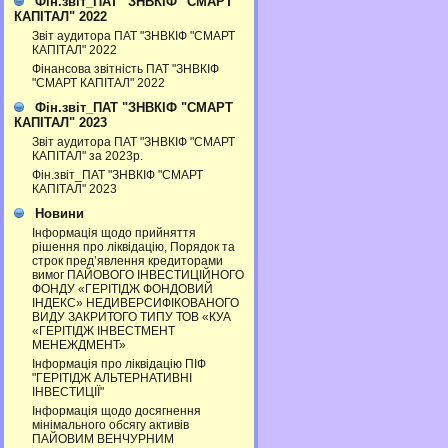
Фін.звіт_ПАТ "ЗНВКІФ "СМАРТ
КАПІТАЛ" 2022
Звіт аудитора ПАТ "ЗНВКІФ "СМАРТ
КАПІТАЛ" 2022
Фінансова звітність ПАТ "ЗНВКІФ
"СМАРТ КАПІТАЛ" 2022
Фін.звіт_ПАТ "ЗНВКІФ "СМАРТ
КАПІТАЛ" 2023
Звіт аудитора ПАТ "ЗНВКІФ "СМАРТ
КАПІТАЛ" за 2023р.
Фін.звіт_ПАТ "ЗНВКІФ "СМАРТ
КАПІТАЛ" 2023
Новини
Інформація щодо прийняття
рішення про ліквідацію, Порядок та
строк пред’явлення кредиторами
вимог ПАЙОВОГО ІНВЕСТИЦІЙНОГО
ФОНДУ «ГЕРІТІДЖ ФОНДОВИЙ
ІНДЕКС» НЕДИВЕРСИФІКОВАНОГО
ВИДУ ЗАКРИТОГО ТИПУ ТОВ «КУА
«ГЕРІТІДЖ ІНВЕСТМЕНТ
МЕНЕЖДМЕНТ»
Інформація про ліквідацію ПІФ
"ГЕРІТІДЖ АЛЬТЕРНАТИВНІ
ІНВЕСТИЦІЇ"
Інформація щодо досягнення
мінімального обсягу активів
ПАЙОВИМ ВЕНЧУРНИМ