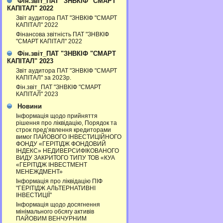
Фін.звіт_ПАТ "ЗНВКІФ "СМАРТ
КАПІТАЛ" 2022
Звіт аудитора ПАТ "ЗНВКІФ "СМАРТ
КАПІТАЛ" 2022
Фінансова звітність ПАТ "ЗНВКІФ
"СМАРТ КАПІТАЛ" 2022
Фін.звіт_ПАТ "ЗНВКІФ "СМАРТ
КАПІТАЛ" 2023
Звіт аудитора ПАТ "ЗНВКІФ "СМАРТ
КАПІТАЛ" за 2023р.
Фін.звіт_ПАТ "ЗНВКІФ "СМАРТ
КАПІТАЛ" 2023
Новини
Інформація щодо прийняття
рішення про ліквідацію, Порядок та
строк пред’явлення кредиторами
вимог ПАЙОВОГО ІНВЕСТИЦІЙНОГО
ФОНДУ «ГЕРІТІДЖ ФОНДОВИЙ
ІНДЕКС» НЕДИВЕРСИФІКОВАНОГО
ВИДУ ЗАКРИТОГО ТИПУ ТОВ «КУА
«ГЕРІТІДЖ ІНВЕСТМЕНТ
МЕНЕЖДМЕНТ»
Інформація про ліквідацію ПІФ
"ГЕРІТІДЖ АЛЬТЕРНАТИВНІ
ІНВЕСТИЦІЇ"
Інформація щодо досягнення
мінімального обсягу активів
ПАЙОВИМ ВЕНЧУРНИМ