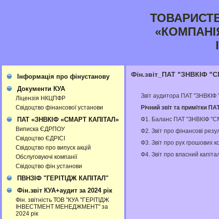
ТОВАРИСТ
«КОМПАНІ
Фін.звіт_ПАТ "ЗНВКІФ "
Інформація про фінустанову
Документи КУА
Звіт аудитора ПАТ "ЗНВКІФ
Ліцензія НКЦПФР
Річний звіт та примітки П
Свідоцтво фінансової установи
Ф1. Баланс ПАТ "ЗНВКІФ "С
ПАТ «ЗНВКІФ «СМАРТ КАПІТАЛ»
Виписка ЄДРПОУ
Ф2. Звіт про фінансові рез
Свідоцтво ЄДРІСІ
Ф3. Звiт про рух грошових 
Свідоцтво про випуск акцій
Ф4. Звіт про власний капіт
Обслуговуючі компанії
Свідоцтво фін.установи
ПВНЗІФ "ГЕРІТІДЖ КАПІТАЛ"
Фін.звіт КУА+аудит за 2024 рік
Фін. звітність ТОВ "КУА "ГЕРІТІДЖ
ІНВЕСТМЕНТ МЕНЕДЖМЕНТ" за
2024 рік