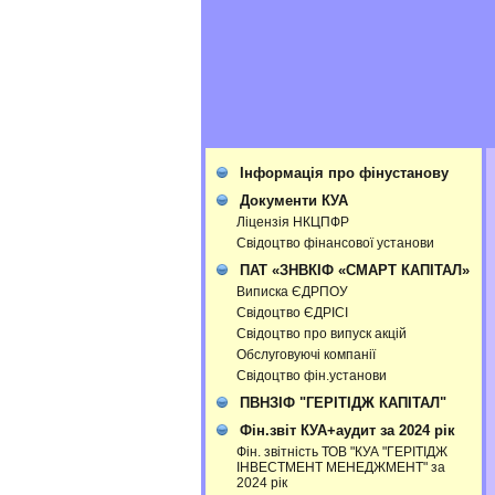
Інформація про фінустанову
Документи КУА
Ліцензія НКЦПФР
Свідоцтво фінансової установи
ПАТ «ЗНВКІФ «СМАРТ КАПІТАЛ»
Виписка ЄДРПОУ
Свідоцтво ЄДРІСІ
Свідоцтво про випуск акцій
Обслуговуючі компанії
Свідоцтво фін.установи
ПВНЗІФ "ГЕРІТІДЖ КАПІТАЛ"
Фін.звіт КУА+аудит за 2024 рік
Фін. звітність ТОВ "КУА "ГЕРІТІДЖ
ІНВЕСТМЕНТ МЕНЕДЖМЕНТ" за
2024 рік