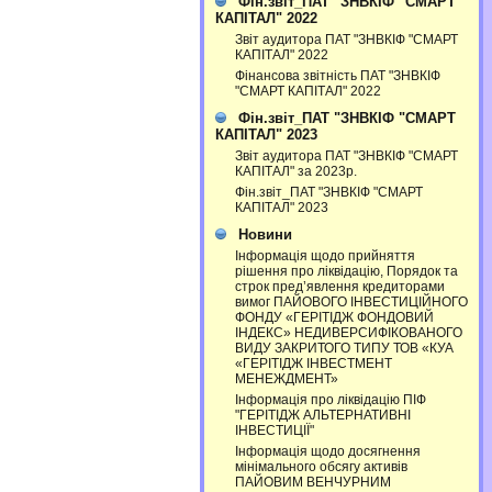
Фін.звіт_ПАТ "ЗНВКІФ "СМАРТ
КАПІТАЛ" 2022
Звіт аудитора ПАТ "ЗНВКІФ "СМАРТ
КАПІТАЛ" 2022
Фінансова звітність ПАТ "ЗНВКІФ
"СМАРТ КАПІТАЛ" 2022
Фін.звіт_ПАТ "ЗНВКІФ "СМАРТ
КАПІТАЛ" 2023
Звіт аудитора ПАТ "ЗНВКІФ "СМАРТ
КАПІТАЛ" за 2023р.
Фін.звіт_ПАТ "ЗНВКІФ "СМАРТ
КАПІТАЛ" 2023
Новини
Інформація щодо прийняття
рішення про ліквідацію, Порядок та
строк пред’явлення кредиторами
вимог ПАЙОВОГО ІНВЕСТИЦІЙНОГО
ФОНДУ «ГЕРІТІДЖ ФОНДОВИЙ
ІНДЕКС» НЕДИВЕРСИФІКОВАНОГО
ВИДУ ЗАКРИТОГО ТИПУ ТОВ «КУА
«ГЕРІТІДЖ ІНВЕСТМЕНТ
МЕНЕЖДМЕНТ»
Інформація про ліквідацію ПІФ
"ГЕРІТІДЖ АЛЬТЕРНАТИВНІ
ІНВЕСТИЦІЇ"
Інформація щодо досягнення
мінімального обсягу активів
ПАЙОВИМ ВЕНЧУРНИМ