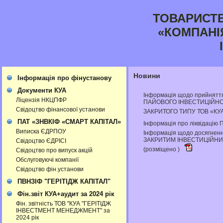
ТОВАРИСТ
«КОМПАНІ
Новини
Інформація про фінустанову
Документи КУА
Інформація щодо прийняття
Ліцензія НКЦПФР
ПАЙОВОГО ІНВЕСТИЦІЙНО
Свідоцтво фінансової установи
ЗАКРИТОГО ТИПУ ТОВ «КУ
ПАТ «ЗНВКІФ «СМАРТ КАПІТАЛ»
Інформація про ліквідацію
Виписка ЄДРПОУ
Інформація щодо досягне
ЗАКРИТИМ ІНВЕСТИЦІЙНИМ
Свідоцтво ЄДРІСІ
(розміщено )
Свідоцтво про випуск акцій
Обслуговуючі компанії
Свідоцтво фін.установи
ПВНЗІФ "ГЕРІТІДЖ КАПІТАЛ"
Фін.звіт КУА+аудит за 2024 рік
Фін. звітність ТОВ "КУА "ГЕРІТІДЖ
ІНВЕСТМЕНТ МЕНЕДЖМЕНТ" за
2024 рік