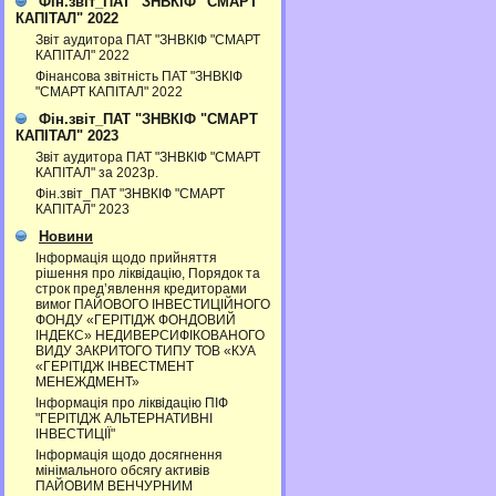
Фін.звіт_ПАТ "ЗНВКІФ "СМАРТ
КАПІТАЛ" 2022
Звіт аудитора ПАТ "ЗНВКІФ "СМАРТ
КАПІТАЛ" 2022
Фінансова звітність ПАТ "ЗНВКІФ
"СМАРТ КАПІТАЛ" 2022
Фін.звіт_ПАТ "ЗНВКІФ "СМАРТ
КАПІТАЛ" 2023
Звіт аудитора ПАТ "ЗНВКІФ "СМАРТ
КАПІТАЛ" за 2023р.
Фін.звіт_ПАТ "ЗНВКІФ "СМАРТ
КАПІТАЛ" 2023
Новини
Інформація щодо прийняття
рішення про ліквідацію, Порядок та
строк пред’явлення кредиторами
вимог ПАЙОВОГО ІНВЕСТИЦІЙНОГО
ФОНДУ «ГЕРІТІДЖ ФОНДОВИЙ
ІНДЕКС» НЕДИВЕРСИФІКОВАНОГО
ВИДУ ЗАКРИТОГО ТИПУ ТОВ «КУА
«ГЕРІТІДЖ ІНВЕСТМЕНТ
МЕНЕЖДМЕНТ»
Інформація про ліквідацію ПІФ
"ГЕРІТІДЖ АЛЬТЕРНАТИВНІ
ІНВЕСТИЦІЇ"
Інформація щодо досягнення
мінімального обсягу активів
ПАЙОВИМ ВЕНЧУРНИМ