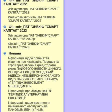
Фін.звіт_ПАТ "ЗНВКІФ "СМАРТ
КАПІТАЛ" 2022
Звіт аудитора ПАТ "ЗНВКІФ "СМАРТ
КАПІТАЛ" 2022
Фінансова звітність ПАТ "ЗНВКІФ
"СМАРТ КАПІТАЛ" 2022
Фін.звіт_ПАТ "ЗНВКІФ "СМАРТ
КАПІТАЛ" 2023
Звіт аудитора ПАТ "ЗНВКІФ "СМАРТ
КАПІТАЛ" за 2023р.
Фін.звіт_ПАТ "ЗНВКІФ "СМАРТ
КАПІТАЛ" 2023
Новини
Інформація щодо прийняття
рішення про ліквідацію, Порядок та
строк пред’явлення кредиторами
вимог ПАЙОВОГО ІНВЕСТИЦІЙНОГО
ФОНДУ «ГЕРІТІДЖ ФОНДОВИЙ
ІНДЕКС» НЕДИВЕРСИФІКОВАНОГО
ВИДУ ЗАКРИТОГО ТИПУ ТОВ «КУА
«ГЕРІТІДЖ ІНВЕСТМЕНТ
МЕНЕЖДМЕНТ»
Інформація про ліквідацію ПІФ
"ГЕРІТІДЖ АЛЬТЕРНАТИВНІ
ІНВЕСТИЦІЇ"
Інформація щодо досягнення
мінімального обсягу активів
ПАЙОВИМ ВЕНЧУРНИМ