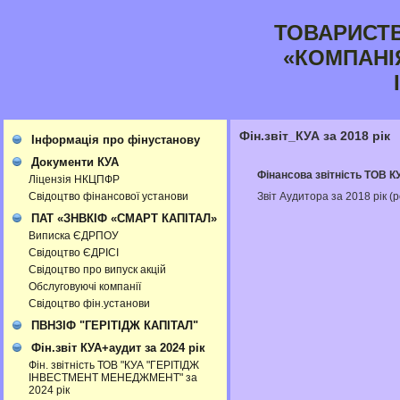
ТОВАРИСТ
«КОМПАНІ
Фін.звіт_КУА за 2018 рік
Інформація про фінустанову
Документи КУА
Фінансова звітність ТОВ 
Ліцензія НКЦПФР
Звіт Аудитора за 2018 рік (
Свідоцтво фінансової установи
ПАТ «ЗНВКІФ «СМАРТ КАПІТАЛ»
Виписка ЄДРПОУ
Свідоцтво ЄДРІСІ
Свідоцтво про випуск акцій
Обслуговуючі компанії
Свідоцтво фін.установи
ПВНЗІФ "ГЕРІТІДЖ КАПІТАЛ"
Фін.звіт КУА+аудит за 2024 рік
Фін. звітність ТОВ "КУА "ГЕРІТІДЖ
ІНВЕСТМЕНТ МЕНЕДЖМЕНТ" за
2024 рік