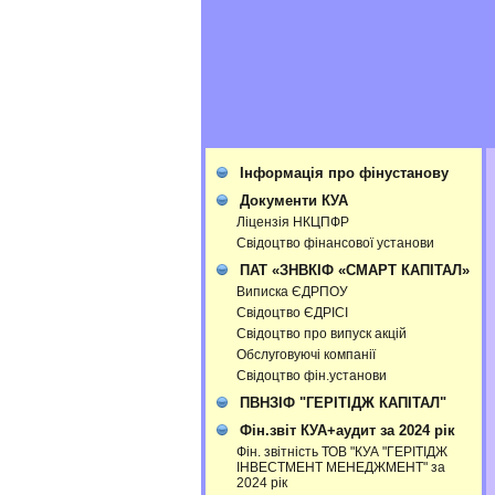
Інформація про фінустанову
Документи КУА
Ліцензія НКЦПФР
Свідоцтво фінансової установи
ПАТ «ЗНВКІФ «СМАРТ КАПІТАЛ»
Виписка ЄДРПОУ
Свідоцтво ЄДРІСІ
Свідоцтво про випуск акцій
Обслуговуючі компанії
Свідоцтво фін.установи
ПВНЗІФ "ГЕРІТІДЖ КАПІТАЛ"
Фін.звіт КУА+аудит за 2024 рік
Фін. звітність ТОВ "КУА "ГЕРІТІДЖ
ІНВЕСТМЕНТ МЕНЕДЖМЕНТ" за
2024 рік