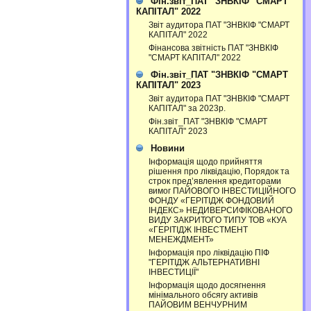
Фін.звіт_ПАТ "ЗНВКІФ "СМАРТ
КАПІТАЛ" 2022
Звіт аудитора ПАТ "ЗНВКІФ "СМАРТ
КАПІТАЛ" 2022
Фінансова звітність ПАТ "ЗНВКІФ
"СМАРТ КАПІТАЛ" 2022
Фін.звіт_ПАТ "ЗНВКІФ "СМАРТ
КАПІТАЛ" 2023
Звіт аудитора ПАТ "ЗНВКІФ "СМАРТ
КАПІТАЛ" за 2023р.
Фін.звіт_ПАТ "ЗНВКІФ "СМАРТ
КАПІТАЛ" 2023
Новини
Інформація щодо прийняття
рішення про ліквідацію, Порядок та
строк пред’явлення кредиторами
вимог ПАЙОВОГО ІНВЕСТИЦІЙНОГО
ФОНДУ «ГЕРІТІДЖ ФОНДОВИЙ
ІНДЕКС» НЕДИВЕРСИФІКОВАНОГО
ВИДУ ЗАКРИТОГО ТИПУ ТОВ «КУА
«ГЕРІТІДЖ ІНВЕСТМЕНТ
МЕНЕЖДМЕНТ»
Інформація про ліквідацію ПІФ
"ГЕРІТІДЖ АЛЬТЕРНАТИВНІ
ІНВЕСТИЦІЇ"
Інформація щодо досягнення
мінімального обсягу активів
ПАЙОВИМ ВЕНЧУРНИМ