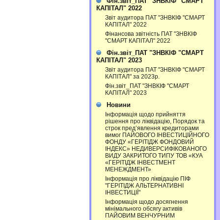
Фін.звіт_ПАТ "ЗНВКІФ "СМАРТ
КАПІТАЛ" 2022
Звіт аудитора ПАТ "ЗНВКІФ "СМАРТ
КАПІТАЛ" 2022
Фінансова звітність ПАТ "ЗНВКІФ
"СМАРТ КАПІТАЛ" 2022
Фін.звіт_ПАТ "ЗНВКІФ "СМАРТ
КАПІТАЛ" 2023
Звіт аудитора ПАТ "ЗНВКІФ "СМАРТ
КАПІТАЛ" за 2023р.
Фін.звіт_ПАТ "ЗНВКІФ "СМАРТ
КАПІТАЛ" 2023
Новини
Інформація щодо прийняття
рішення про ліквідацію, Порядок та
строк пред’явлення кредиторами
вимог ПАЙОВОГО ІНВЕСТИЦІЙНОГО
ФОНДУ «ГЕРІТІДЖ ФОНДОВИЙ
ІНДЕКС» НЕДИВЕРСИФІКОВАНОГО
ВИДУ ЗАКРИТОГО ТИПУ ТОВ «КУА
«ГЕРІТІДЖ ІНВЕСТМЕНТ
МЕНЕЖДМЕНТ»
Інформація про ліквідацію ПІФ
"ГЕРІТІДЖ АЛЬТЕРНАТИВНІ
ІНВЕСТИЦІЇ"
Інформація щодо досягнення
мінімального обсягу активів
ПАЙОВИМ ВЕНЧУРНИМ