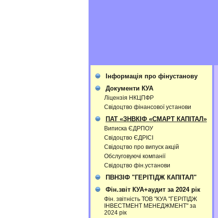
Інформація про фінустанову
Документи КУА
Ліцензія НКЦПФР
Свідоцтво фінансової установи
ПАТ «ЗНВКІФ «СМАРТ КАПІТАЛ»
Виписка ЄДРПОУ
Свідоцтво ЄДРІСІ
Свідоцтво про випуск акцій
Обслуговуючі компанії
Свідоцтво фін.установи
ПВНЗІФ "ГЕРІТІДЖ КАПІТАЛ"
Фін.звіт КУА+аудит за 2024 рік
Фін. звітність ТОВ "КУА "ГЕРІТІДЖ
ІНВЕСТМЕНТ МЕНЕДЖМЕНТ" за
2024 рік