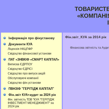
ТОВАРИСТ
«КОМПАНІ
Фін.звіт_КУА за 2014 рік
Інформація про фінустанову
Документи КУА
Фінансова звітність та Ауди
Ліцензія НКЦПФР
Свідоцтво фінансової установи
ПАТ «ЗНВКІФ «СМАРТ КАПІТАЛ»
Виписка ЄДРПОУ
Свідоцтво ЄДРІСІ
Свідоцтво про випуск акцій
Обслуговуючі компанії
Свідоцтво фін.установи
ПВНЗІФ "ГЕРІТІДЖ КАПІТАЛ"
Фін.звіт КУА+аудит за 2024 рік
Фін. звітність ТОВ "КУА "ГЕРІТІДЖ
ІНВЕСТМЕНТ МЕНЕДЖМЕНТ" за
2024 рік