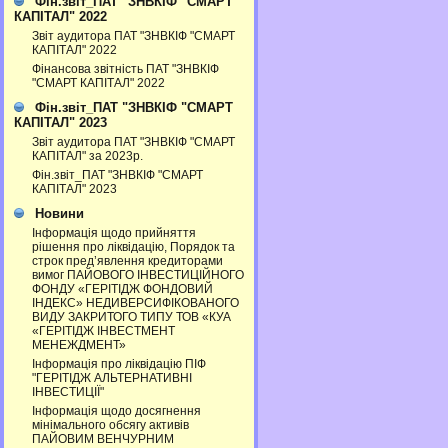
Фін.звіт_ПАТ "ЗНВКІФ "СМАРТ
КАПІТАЛ" 2022
Звіт аудитора ПАТ "ЗНВКІФ "СМАРТ
КАПІТАЛ" 2022
Фінансова звітність ПАТ "ЗНВКІФ
"СМАРТ КАПІТАЛ" 2022
Фін.звіт_ПАТ "ЗНВКІФ "СМАРТ
КАПІТАЛ" 2023
Звіт аудитора ПАТ "ЗНВКІФ "СМАРТ
КАПІТАЛ" за 2023р.
Фін.звіт_ПАТ "ЗНВКІФ "СМАРТ
КАПІТАЛ" 2023
Новини
Інформація щодо прийняття
рішення про ліквідацію, Порядок та
строк пред’явлення кредиторами
вимог ПАЙОВОГО ІНВЕСТИЦІЙНОГО
ФОНДУ «ГЕРІТІДЖ ФОНДОВИЙ
ІНДЕКС» НЕДИВЕРСИФІКОВАНОГО
ВИДУ ЗАКРИТОГО ТИПУ ТОВ «КУА
«ГЕРІТІДЖ ІНВЕСТМЕНТ
МЕНЕЖДМЕНТ»
Інформація про ліквідацію ПІФ
"ГЕРІТІДЖ АЛЬТЕРНАТИВНІ
ІНВЕСТИЦІЇ"
Інформація щодо досягнення
мінімального обсягу активів
ПАЙОВИМ ВЕНЧУРНИМ