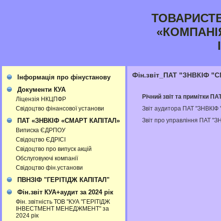
ТОВАРИСТ
«КОМПАНІ
Фін.звіт_ПАТ "ЗНВКІФ "
Інформація про фінустанову
Документи КУА
Річний звіт та примітки П
Ліцензія НКЦПФР
Звіт аудитора ПАТ "ЗНВКІФ
Свідоцтво фінансової установи
Звіт про управління ПАТ "
ПАТ «ЗНВКІФ «СМАРТ КАПІТАЛ»
Виписка ЄДРПОУ
Свідоцтво ЄДРІСІ
Свідоцтво про випуск акцій
Обслуговуючі компанії
Свідоцтво фін.установи
ПВНЗІФ "ГЕРІТІДЖ КАПІТАЛ"
Фін.звіт КУА+аудит за 2024 рік
Фін. звітність ТОВ "КУА "ГЕРІТІДЖ
ІНВЕСТМЕНТ МЕНЕДЖМЕНТ" за
2024 рік