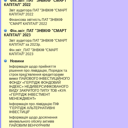
Фін.звіт_ПАТ "ЗНВКІФ "СМАРТ
КАПІТАЛ" 2022
Звіт аудитора ПАТ "ЗНВКІФ "СМАРТ
КАПІТАЛ" 2022
Фінансова звітність ПАТ "ЗНВКІФ
"СМАРТ КАПІТАЛ" 2022
Фін.звіт_ПАТ "ЗНВКІФ "СМАРТ
КАПІТАЛ" 2023
Звіт аудитора ПАТ "ЗНВКІФ "СМАРТ
КАПІТАЛ" за 2023р.
Фін.звіт_ПАТ "ЗНВКІФ "СМАРТ
КАПІТАЛ" 2023
Новини
Інформація щодо прийняття
рішення про ліквідацію, Порядок та
строк пред’явлення кредиторами
вимог ПАЙОВОГО ІНВЕСТИЦІЙНОГО
ФОНДУ «ГЕРІТІДЖ ФОНДОВИЙ
ІНДЕКС» НЕДИВЕРСИФІКОВАНОГО
ВИДУ ЗАКРИТОГО ТИПУ ТОВ «КУА
«ГЕРІТІДЖ ІНВЕСТМЕНТ
МЕНЕЖДМЕНТ»
Інформація про ліквідацію ПІФ
"ГЕРІТІДЖ АЛЬТЕРНАТИВНІ
ІНВЕСТИЦІЇ"
Інформація щодо досягнення
мінімального обсягу активів
ПАЙОВИМ ВЕНЧУРНИМ